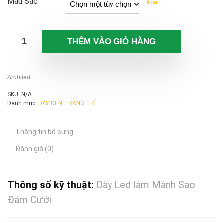
1.000.000 ₫.
là:
Màu Sắc
Xóa
800.000 ₫.
THÊM VÀO GIỎ HÀNG
Archiled
SKU:
N/A
Danh mục:
DÂY ĐÈN TRANG TRÍ
Thông tin bổ sung
Đánh giá (0)
Thông số kỹ thuật:
Dây Led làm Mành Sao
Đám Cưới