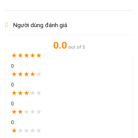
Người dùng đánh giá
0.0
out of 5
★
★
★
★
★
0
★
★
★
★
★
0
★
★
★
★
★
0
★
★
★
★
★
0
★
★
★
★
★