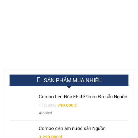
SẢN PHẨM MUA NHIỀU
Combo Led Đúc F5 đế 9mm Đỏ sẵn Nguồn
Giá
Giá
740.000
₫
1.480.000
₫
gốc
hiện
Archiled
là:
tại
1.480.000 ₫.
là:
740.000 ₫.
Combo đèn âm nước sẵn Nguồn
3.290.000
₫