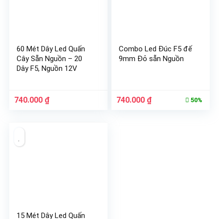
60 Mét Dây Led Quấn
Combo Led Đúc F5 đế
Cây Sẵn Nguồn – 20
9mm Đỏ sẵn Nguồn
Dây F5, Nguồn 12V
Giá
Giá
Giá
Giá
740.000
₫
740.000
₫
50%
gốc
hiện
gốc
hiện
là:
tại
là:
tại
1.480.000 ₫.
là:
1.480.000 ₫.
là:
740.000 ₫.
740.000 ₫.
15 Mét Dây Led Quấn