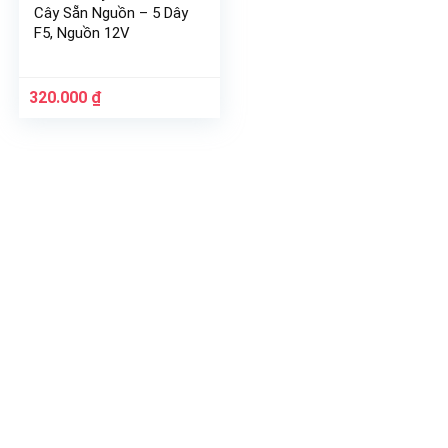
Cây Sẵn Nguồn – 5 Dây
F5, Nguồn 12V
Giá
Giá
320.000
₫
gốc
hiện
là:
tại
640.000 ₫.
là:
320.000 ₫.