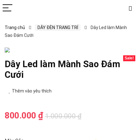
Trang chủ
DÂY ĐÈN TRANG TRÍ
Dây Led làm Mành
Sao Đám Cưới
Sale!
Dây Led làm Mành Sao Đám
Cưới
Thêm vào yêu thích
Giá
Giá
800.000
₫
1.000.000
₫
gốc
hiện
là:
tại