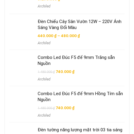
Archiled
Đèn Chiếu Cây Sân Vườn 12W – 220V Ánh
Sáng Vàng Đổi Màu
Khoảng
440.000
₫
–
480.000
₫
giá:
Archiled
từ
440.000 ₫
đến
Combo Led Đúc F5 đế 9mm Trắng sẵn
480.000 ₫
Nguồn
Giá
Giá
740.000
₫
1.480.000
₫
gốc
hiện
Archiled
là:
tại
1.480.000 ₫.
là:
740.000 ₫.
Combo Led Đúc F5 đế 9mm Hồng Tím sẵn
Nguồn
Giá
Giá
740.000
₫
1.480.000
₫
gốc
hiện
Archiled
là:
tại
1.480.000 ₫.
là:
740.000 ₫.
Đèn tường năng lượng mặt trời 03 tia sáng