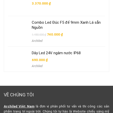
3.370.000
₫
Combo Led Đúc F5 đế 9mm Xanh Lá sẵn
Nguồn
Giá
Giá
740.000
₫
1.480.000
₫
gốc
hiện
Archiled
là:
tại
1.480.000 ₫.
là:
740.000 ₫.
Dây Led 24V ngâm nước IP68
690.000
₫
Archiled
VỀ CHÚNG TÔI
Archiled Việt Nam
là đơn vị phân phối tư vấn và thi công các sản
phẩm trang trí ngoài trời. Chúng tôi tự hào là Website chiếu sáng mỹ