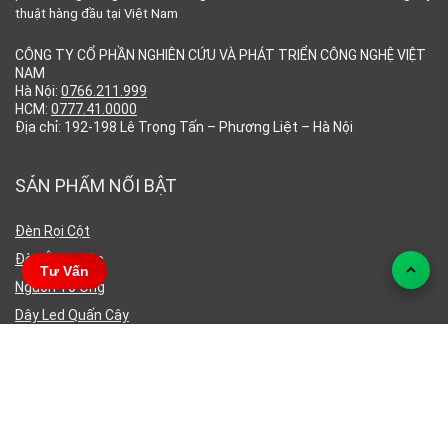
thuật hàng đầu tại Việt Nam
CÔNG TY CỔ PHẦN NGHIÊN CỨU VÀ PHÁT TRIỂN CÔNG NGHỆ VIỆT
NAM
Hà Nội:
0766.211.999
HCM:
0777.41.0000
Địa chỉ: 192-198 Lê Trọng Tấn – Phương Liệt – Hà Nội
SẢN PHẨM NỔI BẬT
Đèn Rọi Cột
Đèn Âm Nước
Tư Vấn
Nguồn Tổ Ong
Dây Led Quấn Cây
Đèn Led Chiếu Cây
Dây Led Ngâm Nước
THÔNG TIN CHUNG