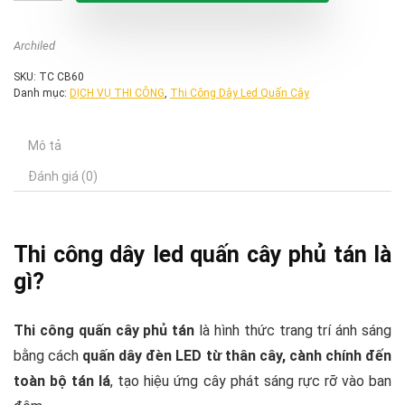
6.400.000 ₫.
Archiled
SKU:
TC CB60
Danh mục:
DỊCH VỤ THI CÔNG
,
Thi Công Dây Led Quấn Cây
Mô tả
Đánh giá (0)
Thi công dây led quấn cây phủ tán là
gì?
Thi công quấn cây phủ tán
là hình thức trang trí ánh sáng
bằng cách
quấn dây đèn LED từ thân cây, cành chính đến
toàn bộ tán lá
, tạo hiệu ứng cây phát sáng rực rỡ vào ban