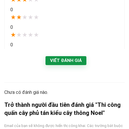
0
★
★
★
★
★
0
★
★
★
★
★
0
VIẾT ĐÁNH GIÁ
Chưa có đánh giá nào.
Trở thành người đầu tiên đánh giá "Thi công
quấn cây phủ tán kiểu cây thông Noel"
Email của bạn sẽ không được hiển thị công khai.
Các trường bắt buộc