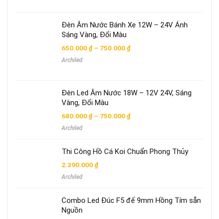
Đèn Âm Nước Bánh Xe 12W – 24V Ánh
Sáng Vàng, Đổi Màu
Khoảng
650.000
₫
–
750.000
₫
giá:
Archiled
từ
650.000 ₫
đến
750.000 ₫
Đèn Led Âm Nước 18W – 12V 24V, Sáng
Vàng, Đổi Màu
Khoảng
680.000
₫
–
750.000
₫
giá:
Archiled
từ
680.000 ₫
đến
Thi Công Hồ Cá Koi Chuẩn Phong Thủy
750.000 ₫
2.390.000
₫
Archiled
Combo Led Đúc F5 đế 9mm Hồng Tím sẵn
Nguồn