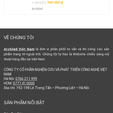
Giá
Giá
740.000
₫
1.480.000
₫
gốc
hiện
Archiled
là:
tại
1.480.000 ₫.
là:
740.000 ₫.
VỀ CHÚNG TÔI
Archiled Việt Nam
là đơn vị phân phối tư vấn và thi công các sản
phẩm trang trí ngoài trời. Chúng tôi tự hào là Website chiếu sáng mỹ
thuật hàng đầu tại Việt Nam
CÔNG TY CỔ PHẦN NGHIÊN CỨU VÀ PHÁT TRIỂN CÔNG NGHỆ VIỆT
NAM
Hà Nội:
0766.211.999
HCM:
0777.41.0000
Địa chỉ: 192-198 Lê Trọng Tấn – Phương Liệt – Hà Nội
SẢN PHẨM NỔI BẬT