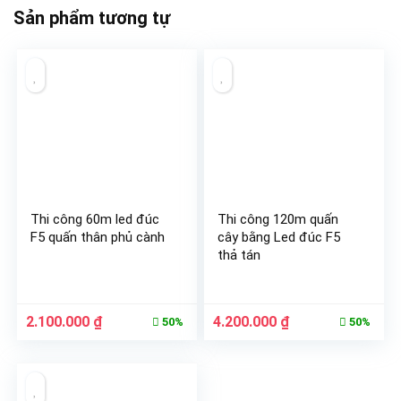
Sản phẩm tương tự
Thi công 60m led đúc
Thi công 120m quấn
F5 quấn thân phủ cành
cây bằng Led đúc F5
thả tán
Giá
Giá
Giá
Giá
2.100.000
₫
4.200.000
₫
50%
50%
gốc
hiện
gốc
hiện
là:
tại
là:
tại
4.200.000 ₫.
là:
8.400.000 ₫.
là:
2.100.000 ₫.
4.200.000 ₫.