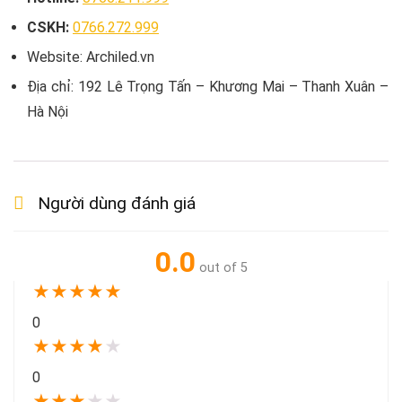
CSKH:
0766.272.999
Website: Archiled.vn
Địa chỉ: 192 Lê Trọng Tấn – Khương Mai – Thanh Xuân –
Hà Nội
Người dùng đánh giá
0.0
out of 5
★
★
★
★
★
0
★
★
★
★
★
0
★
★
★
★
★