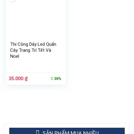
Thi Công Dây Led Quấn
Cây Trang Trí Tết Và
Noel
Giá
Giá
35.000
₫
30%
gốc
hiện
là:
tại
50.000 ₫.
là:
35.000 ₫.
SẢN PHẨM MUA NHIỀU