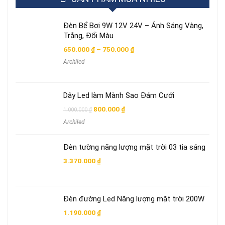
Đèn Bể Bơi 9W 12V 24V – Ánh Sáng Vàng,
Trắng, Đổi Màu
Khoảng
650.000
₫
–
750.000
₫
giá:
Archiled
từ
650.000 ₫
đến
750.000 ₫
Dây Led làm Mành Sao Đám Cưới
Giá
Giá
800.000
₫
1.000.000
₫
gốc
hiện
Archiled
là:
tại
1.000.000 ₫.
là:
800.000 ₫.
Đèn tường năng lượng mặt trời 03 tia sáng
3.370.000
₫
Đèn đường Led Năng lượng mặt trời 200W
1.190.000
₫