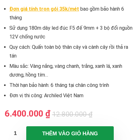
Đơn giá tính trọn gói 35k/mét
bao gồm bảo hành 6
tháng
Sử dụng 180m dây led đúc F5 đế 9mm + 3 bộ đổi nguồn
12V chống nước
Quy cách: Quấn toàn bộ thân cây và cành cây rồi thả ra
tán
Màu sắc: Vàng nắng, vàng chanh, trắng, xanh lá, xanh
dương, hồng tím…
Thời hạn bảo hành: 6 tháng tại chân công trình
Đơn vị thi công: Archiled Việt Nam
Giá
Giá
6.400.000
₫
12.800.000
₫
gốc
hiện
là:
tại
THÊM VÀO GIỎ HÀNG
12.800.000 
là: