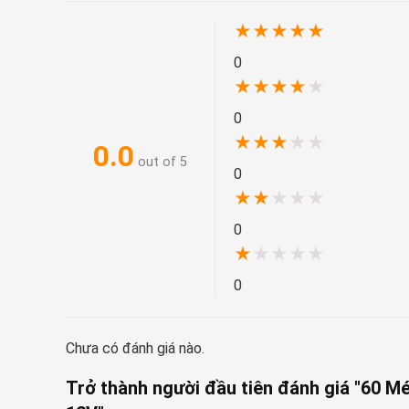
★
★
★
★
★
0
★
★
★
★
★
0
★
★
★
★
★
0.0
out of 5
0
★
★
★
★
★
0
★
★
★
★
★
0
Chưa có đánh giá nào.
Trở thành người đầu tiên đánh giá "60 