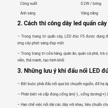
Công suất
0.2W / bóng
Ánh sáng
Vàng nắng
2. Cách thi công
dây led quấn cây
Kích thước
Đường kính mắt
Vật liệu
Silicon đúc
– Trong trang trí quấn cây, LED đúc F5 được dùng để
Tiêu chuẩn
IP 67
ứng cây phát sáng đẹp mắt.
Tuổi thọ
>45.000 giờ
– Trong trang trí cửa hàng, quán ăn, quán cà phê, trà
viền, thả mành, tạo hình khối
3. Những lưu ý khi đấu nối LED đ
– Bắt buộc phải đấu nối qua bộ chuyển nguồn, để hạ
– Phân biệt và cấp đúng cổng âm(-) , cổng dương(+) 
– Hạn chế việc nối dài các dây với nhau, tiêu chuẩn cho