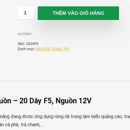
THÊM VÀO GIỎ HÀNG
Archiled
SKU:
CB20F5
Danh mục:
DÂY ĐÈN TRANG TRÍ
uồn – 20 Dây F5, Nguồn 12V
ắng đang được ứng dụng rộng rãi trong làm biển quảng cáo, tr
uán cà phê, trà chanh,…