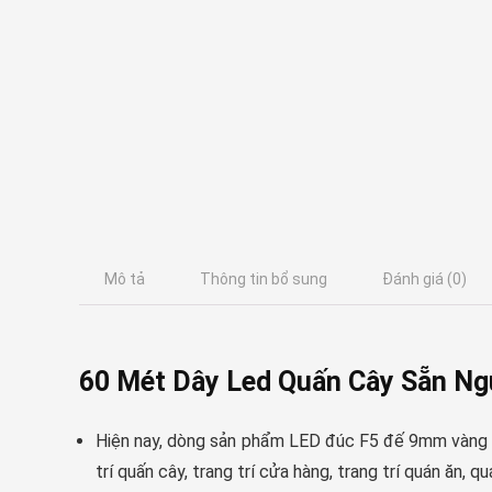
Mô tả
Thông tin bổ sung
Đánh giá (0)
60 Mét Dây Led Quấn Cây Sẵn Ng
Hiện nay, dòng sản phẩm LED đúc F5 đế 9mm vàng n
trí quấn cây, trang trí cửa hàng, trang trí quán ăn, q