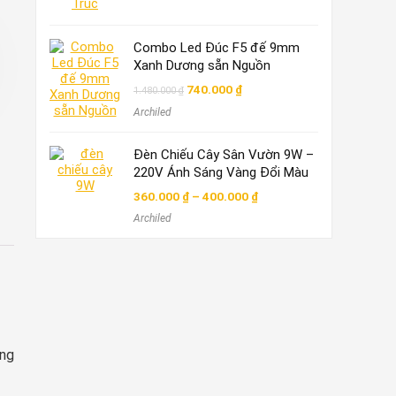
680.000 ₫.
Combo Led Đúc F5 đế 9mm
Xanh Dương sẵn Nguồn
Giá
Giá
740.000
₫
1.480.000
₫
gốc
hiện
Archiled
là:
tại
1.480.000 ₫.
là:
740.000 ₫.
Đèn Chiếu Cây Sân Vườn 9W –
220V Ánh Sáng Vàng Đổi Màu
Khoảng
360.000
₫
–
400.000
₫
giá:
Archiled
từ
360.000 ₫
đến
400.000 ₫
ang