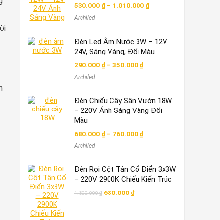
g
Khoảng
530.000
₫
–
1.010.000
₫
giá:
Archiled
từ
530.000 ₫
ời
đến
Đèn Led Âm Nước 3W – 12V
1.010.000 ₫
24V, Sáng Vàng, Đổi Màu
Khoảng
290.000
₫
–
350.000
₫
giá:
Archiled
từ
290.000 ₫
h
đến
Đèn Chiếu Cây Sân Vườn 18W
350.000 ₫
– 220V Ánh Sáng Vàng Đổi
Màu
Khoảng
680.000
₫
–
760.000
₫
giá:
Archiled
từ
680.000 ₫
đến
Đèn Rọi Cột Tân Cổ Điển 3x3W
760.000 ₫
– 220V 2900K Chiếu Kiến Trúc
Giá
Giá
680.000
₫
1.300.000
₫
.
gốc
hiện
là:
tại
1.300.000 ₫.
là: