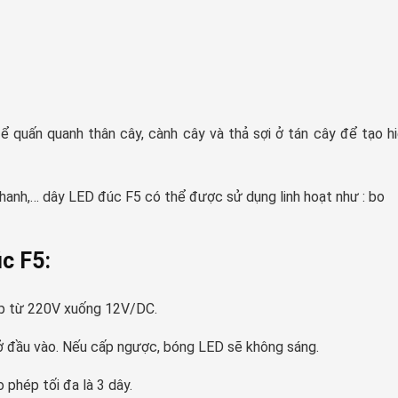
 LED 5mm, đường kính đế 9mm
 quấn quanh thân cây, cành cây và thả sợi ở tán cây để tạo h
 chanh,… dây LED đúc F5 có thể được sử dụng linh hoạt như : bo
úc F5:
 áp từ 220V xuống 12V/DC.
ở đầu vào. Nếu cấp ngược, bóng LED sẽ không sáng.
 phép tối đa là 3 dây.