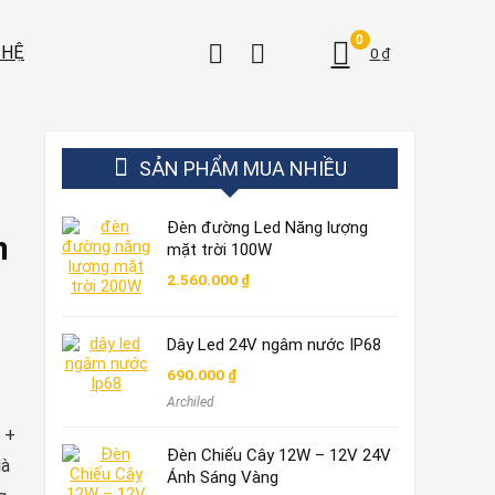
0
 HỆ
0
₫
SẢN PHẨM MUA NHIỀU
Đèn đường Led Năng lượng
n
mặt trời 100W
2.560.000
₫
Dây Led 24V ngâm nước IP68
690.000
₫
Archiled
 +
Đèn Chiếu Cây 12W – 12V 24V
là
Ánh Sáng Vàng