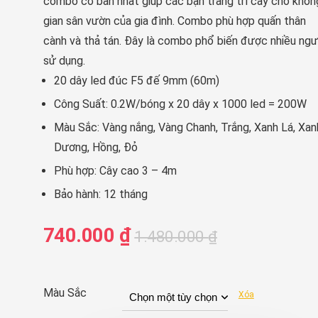
combo cơ bản nhất giúp các bạn trang trí cây cho khôn
gian sân vườn của gia đình. Combo phù hợp quấn thân
cành và thả tán. Đây là combo phổ biến được nhiều ngư
sử dụng.
20 dây led đúc F5 đế 9mm (60m)
Công Suất: 0.2W/bóng x 20 dây x 1000 led = 200W
Màu Sắc: Vàng nắng, Vàng Chanh, Trắng, Xanh Lá, Xan
Dương, Hồng, Đỏ
Phù hợp: Cây cao 3 – 4m
Bảo hành: 12 tháng
Giá
Giá
740.000
₫
1.480.000
₫
gốc
hiện
là:
tại
1.480.000 ₫
là:
Màu Sắc
Xóa
740.000 ₫.