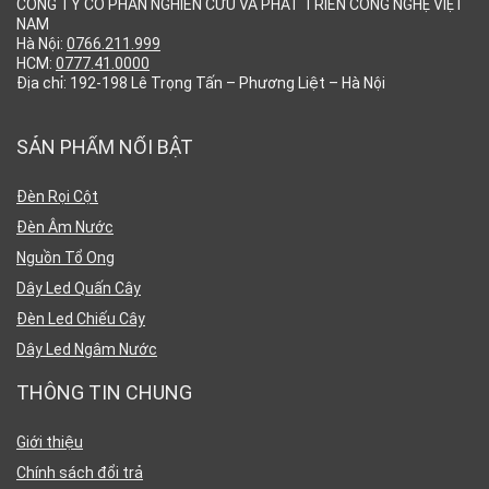
CÔNG TY CỔ PHẦN NGHIÊN CỨU VÀ PHÁT TRIỂN CÔNG NGHỆ VIỆT
NAM
Hà Nội:
0766.211.999
HCM:
0777.41.0000
Địa chỉ: 192-198 Lê Trọng Tấn – Phương Liệt – Hà Nội
SẢN PHẨM NỔI BẬT
Đèn Rọi Cột
Đèn Âm Nước
Nguồn Tổ Ong
Dây Led Quấn Cây
Đèn Led Chiếu Cây
Dây Led Ngâm Nước
THÔNG TIN CHUNG
Giới thiệu
Chính sách đổi trả