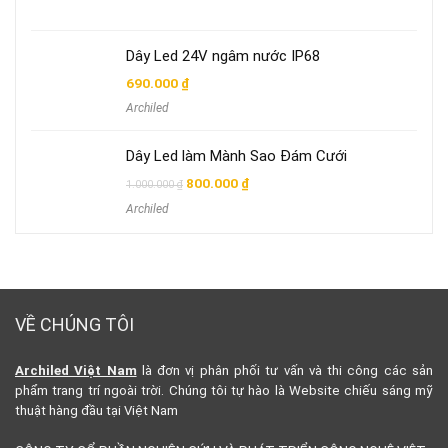
550.000 ₫
đến
650.000 ₫
Dây Led 24V ngâm nước IP68
690.000
₫
Archiled
Dây Led làm Mành Sao Đám Cưới
Giá
Giá
800.000
₫
1.000.000
₫
gốc
hiện
Archiled
là:
tại
1.000.000 ₫.
là:
800.000 ₫.
VỀ CHÚNG TÔI
Archiled Việt Nam
là đơn vị phân phối tư vấn và thi công các sản
phẩm trang trí ngoài trời. Chúng tôi tự hào là Website chiếu sáng mỹ
thuật hàng đầu tại Việt Nam