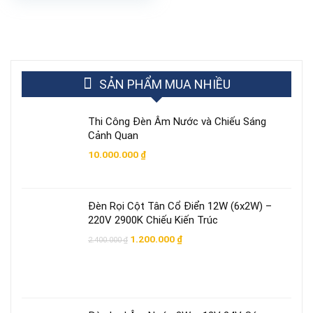
từ
450.000 ₫
đến
550.000 ₫
SẢN PHẨM MUA NHIỀU
Thi Công Đèn Âm Nước và Chiếu Sáng
Cảnh Quan
10.000.000
₫
Đèn Rọi Cột Tân Cổ Điển 12W (6x2W) –
220V 2900K Chiếu Kiến Trúc
Giá
Giá
1.200.000
₫
2.400.000
₫
gốc
hiện
là:
tại
2.400.000 ₫.
là:
1.200.000 ₫.