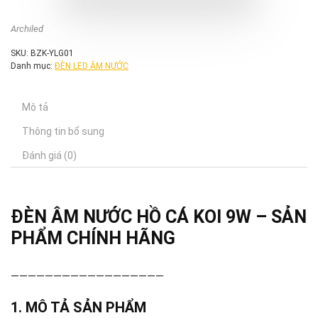
Archiled
SKU:
BZK-YLG01
Danh mục:
ĐÈN LED ÂM NƯỚC
Mô tả
Thông tin bổ sung
Đánh giá (0)
ĐÈN ÂM NƯỚC HỒ CÁ KOI 9W – SẢN
PHẨM CHÍNH HÃNG
——————————————————
1. MÔ TẢ SẢN PHẨM