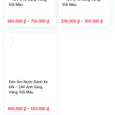
Đổi Màu
Đổi Màu
Khoảng
Khoản
680.000
₫
–
750.000
₫
290.000
₫
–
350.000
₫
giá:
giá:
từ
từ
680.000 ₫
290.00
đến
đến
750.000 ₫
350.00
Đèn Âm Nước Bánh Xe
6W – 24V Ánh Sáng
Vàng, Đổi Màu
Khoảng
450.000
₫
–
550.000
₫
giá: