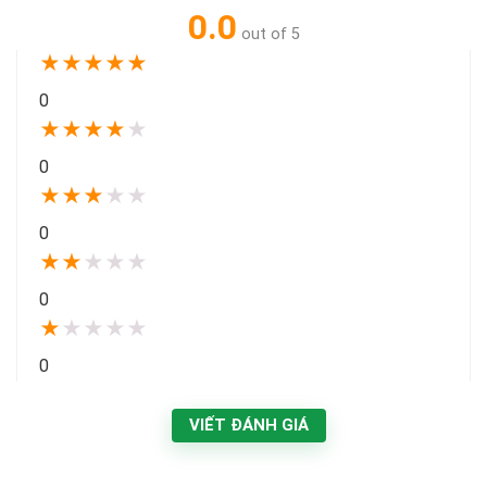
0.0
out of 5
★
★
★
★
★
0
★
★
★
★
★
0
★
★
★
★
★
0
★
★
★
★
★
0
★
★
★
★
★
0
VIẾT ĐÁNH GIÁ