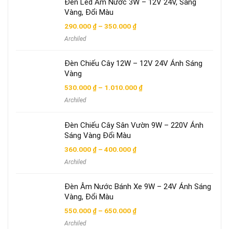
Đèn Led Âm Nước 3W – 12V 24V, Sáng
Vàng, Đổi Màu
Khoảng
290.000
₫
–
350.000
₫
giá:
Archiled
từ
290.000 ₫
đến
Đèn Chiếu Cây 12W – 12V 24V Ánh Sáng
350.000 ₫
Vàng
Khoảng
530.000
₫
–
1.010.000
₫
giá:
Archiled
từ
530.000 ₫
đến
Đèn Chiếu Cây Sân Vườn 9W – 220V Ánh
1.010.000 ₫
Sáng Vàng Đổi Màu
Khoảng
360.000
₫
–
400.000
₫
giá:
Archiled
từ
360.000 ₫
đến
Đèn Âm Nước Bánh Xe 9W – 24V Ánh Sáng
400.000 ₫
Vàng, Đổi Màu
Khoảng
550.000
₫
–
650.000
₫
giá:
Archiled
từ