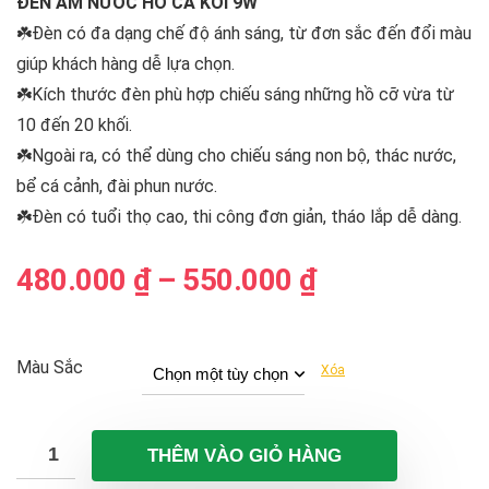
ĐÈN ÂM NƯỚC HỒ CÁ KOI 9W
☘️Đèn có đa dạng chế độ ánh sáng, từ đơn sắc đến đổi màu
giúp khách hàng dễ lựa chọn.
☘️Kích thước đèn phù hợp chiếu sáng những hồ cỡ vừa từ
10 đến 20 khối.
☘️Ngoài ra, có thể dùng cho chiếu sáng non bộ, thác nước,
bể cá cảnh, đài phun nước.
☘️Đèn có tuổi thọ cao, thi công đơn giản, tháo lắp dễ dàng.
Khoảng
480.000
₫
–
550.000
₫
giá:
từ
480.000 ₫
Màu Sắc
Xóa
đến
550.000 ₫
THÊM VÀO GIỎ HÀNG