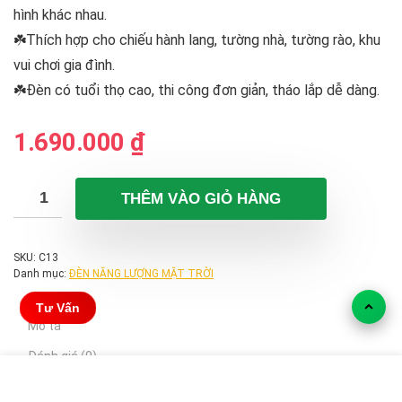
hình khác nhau.
☘️Thích hợp cho chiếu hành lang, tường nhà, tường rào, khu
vui chơi gia đình.
☘️Đèn có tuổi thọ cao, thi công đơn giản, tháo lắp dễ dàng.
1.690.000
₫
THÊM VÀO GIỎ HÀNG
SKU:
C13
Danh mục:
ĐÈN NĂNG LƯỢNG MẶT TRỜI
Tư Vấn
Mô tả
Đánh giá (0)