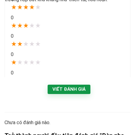
★
★
★
★
★
0
★
★
★
★
★
0
★
★
★
★
★
0
★
★
★
★
★
0
VIẾT ĐÁNH GIÁ
Chưa có đánh giá nào.