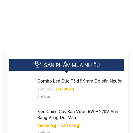
SẢN PHẨM MUA NHIỀU
Combo Led Đúc F5 đế 9mm Đỏ sẵn Nguồn
Giá
Giá
740.000
₫
1.480.000
₫
gốc
hiện
Archiled
là:
tại
1.480.000 ₫.
là:
740.000 ₫.
Đèn Chiếu Cây Sân Vườn 6W – 220V Ánh
Sáng Vàng Đổi Màu
Khoảng
280.000
₫
–
320.000
₫
giá: