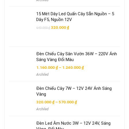
Archiled
từ
280.000 ₫
đến
15 Mét Dây Led Quấn Cây Sẵn Nguồn – 5
320.000 ₫
Dây F5, Nguồn 12V
Giá
Giá
320.000
₫
640.000
₫
gốc
hiện
là:
tại
640.000 ₫.
là:
320.000 ₫.
Đèn Chiếu Cây Sân Vườn 36W – 220V Ánh
Sáng Vàng Đổi Màu
Khoảng
1.160.000
₫
–
1.240.000
₫
giá:
Archiled
từ
1.160.000 ₫
đến
Đèn Chiếu Cây 7W – 12V 24V Ánh Sáng
1.240.000 ₫
Vàng
Khoảng
320.000
₫
–
570.000
₫
giá:
Archiled
từ
320.000 ₫
đến
Đèn Led Âm Nước 3W – 12V 24V, Sáng
570.000 ₫