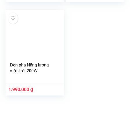
gốc
hiện
là:
tại
325.000 ₫.
là:
260.000 ₫.
Đèn pha Năng lượng
mặt trời 200W
1.990.000
₫