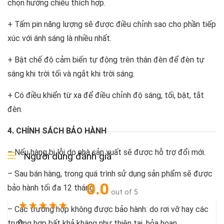
chọn hướng chiếu thích hợp.
Thời gian sử dụng
12-24 giờ
+ Tấm pin năng lượng sẽ được điều chỉnh sao cho phần tiếp
Tuổi thọ chíp LED
> 40.000 giờ
xúc với ánh sáng là nhiều nhất.
+ Bật chế độ cảm biến tự động trên thân đèn để đèn tự
sáng khi trời tối và ngắt khi trời sáng.
+ Có điều khiển từ xa để điều chỉnh độ sáng, tối, bật, tắt
đèn.
4. CHÍNH SÁCH BẢO HÀNH
– Nếu hàng bị lỗi do nhà sản xuất sẽ được hỗ trợ đổi mới.
Người dùng đánh giá
– Sau bán hàng, trong quá trình sử dụng sản phẩm sẽ được
0.0
bảo hành tối đa 12 tháng.
out of 5
★
★
★
★
★
– Các trường hợp không được bảo hành: do rơi vỡ hay các
0
trường hợp bất khả kháng như thiên tai, hỏa hoạn.