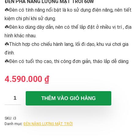
ĐÈN PHA NĂNG LƯỢNG MẶT TRỜI 60W
☘️Đèn có tính năng nổi bật là ko sử dụng điện năng, nên tiết
kiệm chi phí khi sử dụng.
☘️Đèn ko dùng dây dẫn, nên có thể lắp đặt ở nhiều vị trí , địa
hình khác nhau.
☘️Thích hợp cho chiếu hành lang, lối đi dạo, khu vui chơi gia
đình.
☘️Đèn có tuổi thọ cao, thi công đơn giản, tháo lắp dễ dàng.
4.590.000
₫
THÊM VÀO GIỎ HÀNG
SKU:
i3
Danh mục:
ĐÈN NĂNG LƯỢNG MẶT TRỜI