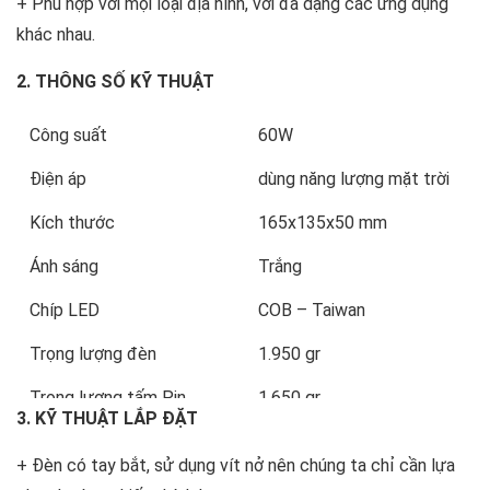
+ Phù hợp với mọi loại địa hình, với đa dạng các ứng dụng
khác nhau.
2. THÔNG SỐ KỸ THUẬT
Công suất
60W
Điện áp
dùng năng lượng mặt trời
Kích thước
165x135x50 mm
Ánh sáng
Trắng
Chíp LED
COB – Taiwan
Trọng lượng đèn
1.950 gr
Trọng lượng tấm Pin
1.650 gr
3. KỸ THUẬT LẮP ĐẶT
Thời gian sạc nắng
5-6 giờ ( trung bình 10-12
+ Đèn có tay bắt, sử dụng vít nở nên chúng ta chỉ cần lựa
giờ)