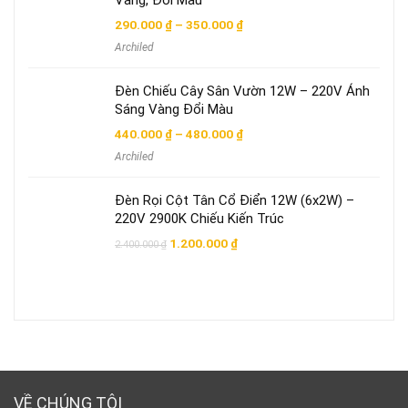
Vàng, Đổi Màu
Khoảng
290.000
₫
–
350.000
₫
giá:
Archiled
từ
290.000 ₫
đến
Đèn Chiếu Cây Sân Vườn 12W – 220V Ánh
350.000 ₫
Sáng Vàng Đổi Màu
Khoảng
440.000
₫
–
480.000
₫
giá:
Archiled
từ
440.000 ₫
đến
Đèn Rọi Cột Tân Cổ Điển 12W (6x2W) –
480.000 ₫
220V 2900K Chiếu Kiến Trúc
Giá
Giá
1.200.000
₫
2.400.000
₫
gốc
hiện
là:
tại
2.400.000 ₫.
là:
1.200.000 ₫.
VỀ CHÚNG TÔI