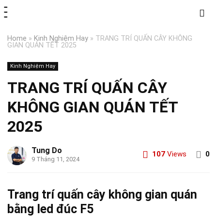
Home
»
Kinh Nghiệm Hay
»
TRANG TRÍ QUẤN CÂY KHÔNG
GIAN QUÁN TẾT 2025
Kinh Nghiệm Hay
TRANG TRÍ QUẤN CÂY
KHÔNG GIAN QUÁN TẾT
2025
Tung Do
107
Views
0
9 Tháng 11, 2024
Trang trí quấn cây không gian quán
bằng led đúc F5