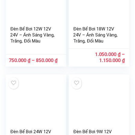
Đèn Bể Bơi 12W 12V
Đèn Bể Bơi 18W 12V
24V – Ánh Sáng Vàng,
24V – Ánh Sáng Vàng,
Trắng, Đổi Màu
Trắng, Đổi Màu
1.050.000
₫
–
Khoảng
Kho
750.000
₫
–
850.000
₫
1.150.000
₫
giá:
giá:
từ
từ
750.000 ₫
1.05
đến
đến
850.000 ₫
1.15
Đèn Bể Bơi 24W 12V
Đèn Bể Bơi 9W 12V