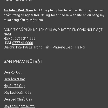
Archiled Việt Nam
là đơn vị phân phối tư vấn và thi công các sản
phẩm trang trí ngoài trời. Chúng tôi tự hào là Website chiếu sáng mỹ
thuật hàng đầu tại Việt Nam
CÔNG TY CỔ PHẦN NGHIÊN CỨU VÀ PHÁT TRIỂN CÔNG NGHỆ VIỆT
NAM
Hà Nội:
0766.211.999
HCM:
0777.41.0000
Địa chỉ: 192-198 Lê Trọng Tấn – Phương Liệt – Hà Nội
SẢN PHẨM NỔI BẬT
Đèn Rọi Cột
Đèn Âm Nước
Nguồn Tổ Ong
Dây Led Quấn Cây
Đèn Led Chiếu Cây
Dây Led Ngâm Nước