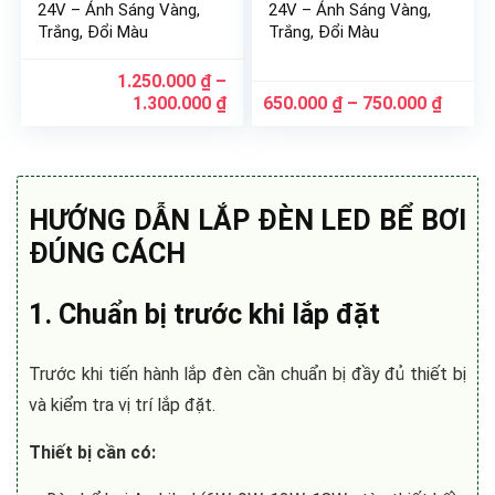
24V – Ánh Sáng Vàng,
24V – Ánh Sáng Vàng,
Trắng, Đổi Màu
Trắng, Đổi Màu
1.250.000
₫
–
Khoảng
Khoản
1.300.000
₫
650.000
₫
–
750.000
₫
giá:
giá:
từ
từ
1.250.000 ₫
650.00
đến
đến
1.300.000 ₫
750.00
HƯỚNG DẪN LẮP
ĐÈN LED BỂ BƠI
ĐÚNG CÁCH
1. Chuẩn bị trước khi lắp đặt
Trước khi tiến hành lắp đèn cần chuẩn bị đầy đủ thiết bị
và kiểm tra vị trí lắp đặt.
Thiết bị cần có: