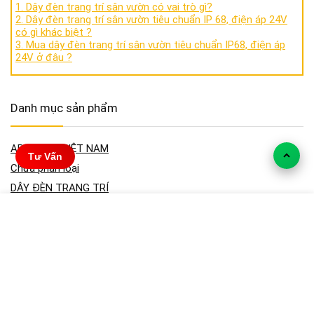
1. Dây đèn trang trí sân vườn có vai trò gì?
2. Dây đèn trang trí sân vườn tiêu chuẩn IP 68, điện áp 24V
có gì khác biệt ?
3. Mua dây đèn trang trí sân vườn tiêu chuẩn IP68, điện áp
24V ở đâu ?
Danh mục sản phẩm
ARCHILED VIỆT NAM
Tư Vấn
Chưa phân loại
DÂY ĐÈN TRANG TRÍ
DÂY LED NGÂM NƯỚC
DỊCH VỤ THI CÔNG
Chiếu Sáng Cảnh Quan
Thi công Cảnh quan
Thi Công Dây Led Quấn Cây
ĐÈN ÂM NƯỚC
ĐÈN CHIẾU ĐIỂM