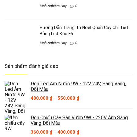
Kinh Nghiệm Hay
0
Hướng Dẫn Trang Trí Noel Quấn Cây Chi Tiết
Bằng Led Đúc F5
Kinh Nghiệm Hay
0
Sản phẩm đánh giá cao
Đèn Led Âm Nước 9W - 12V 24V, Sáng Vàng,
Đổi Màu
Khoảng
480.000
₫
–
550.000
₫
giá:
từ
480.000 ₫
Đèn Chiếu Cây Sân Vườn 9W - 220V Ánh Sáng
đến
Vàng Đổi Màu
550.000 ₫
Khoảng
360.000
₫
–
400.000
₫