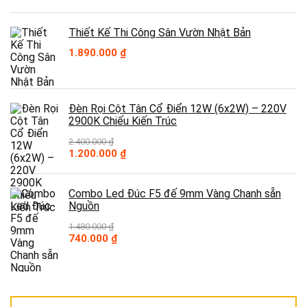
giá:
từ
360.000 ₫
Thiết Kế Thi Công Sân Vườn Nhật Bản
đến
400.000 ₫
1.890.000
₫
Đèn Rọi Cột Tân Cổ Điển 12W (6x2W) – 220V
2900K Chiếu Kiến Trúc
2.400.000
₫
Giá
Giá
1.200.000
₫
gốc
hiện
là:
tại
2.400.000 ₫.
là:
Combo Led Đúc F5 đế 9mm Vàng Chanh sẵn
1.200.000 ₫.
Nguồn
1.480.000
₫
Giá
Giá
740.000
₫
gốc
hiện
là:
tại
1.480.000 ₫.
là:
740.000 ₫.