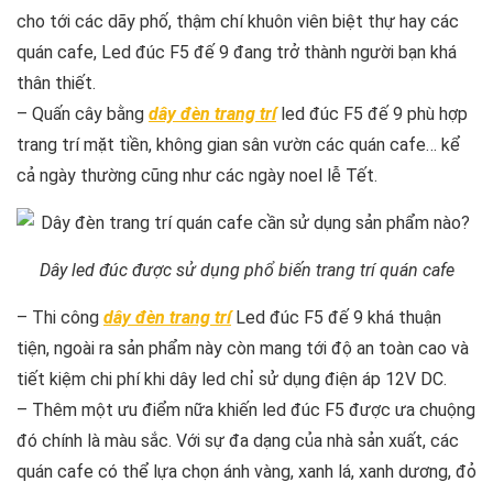
cho tới các dãy phố, thậm chí khuôn viên biệt thự hay các
quán cafe, Led đúc F5 đế 9 đang trở thành người bạn khá
thân thiết.
– Quấn cây bằng
dây đèn trang trí
led đúc F5 đế 9 phù hợp
trang trí mặt tiền, không gian sân vườn các quán cafe… kể
cả ngày thường cũng như các ngày noel lễ Tết.
Dây led đúc được sử dụng phổ biến trang trí quán cafe
– Thi công
dây đèn trang trí
Led đúc F5 đế 9 khá thuận
tiện, ngoài ra sản phẩm này còn mang tới độ an toàn cao và
tiết kiệm chi phí khi dây led chỉ sử dụng điện áp 12V DC.
– Thêm một ưu điểm nữa khiến led đúc F5 được ưa chuộng
đó chính là màu sắc. Với sự đa dạng của nhà sản xuất, các
quán cafe có thể lựa chọn ánh vàng, xanh lá, xanh dương, đỏ