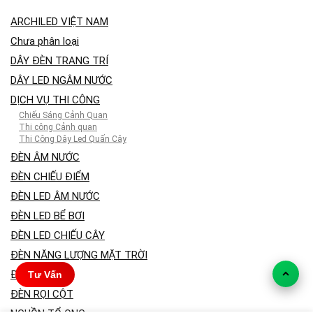
ARCHILED VIỆT NAM
Chưa phân loại
DÂY ĐÈN TRANG TRÍ
DÂY LED NGÂM NƯỚC
DỊCH VỤ THI CÔNG
Chiếu Sáng Cảnh Quan
Thi công Cảnh quan
Thi Công Dây Led Quấn Cây
ĐÈN ÂM NƯỚC
ĐÈN CHIẾU ĐIỂM
ĐÈN LED ÂM NƯỚC
ĐÈN LED BỂ BƠI
ĐÈN LED CHIẾU CÂY
ĐÈN NĂNG LƯỢNG MẶT TRỜI
ĐÈN PHA LED
Tư Vấn
ĐÈN RỌI CỘT