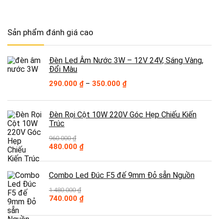
Sản phẩm đánh giá cao
Đèn Led Âm Nước 3W – 12V 24V, Sáng Vàng,
Đổi Màu
Khoảng
290.000
₫
–
350.000
₫
giá:
từ
290.000 ₫
Đèn Rọi Cột 10W 220V Góc Hẹp Chiếu Kiến
đến
Trúc
350.000 ₫
960.000
₫
Giá
Giá
480.000
₫
gốc
hiện
là:
tại
960.000 ₫.
là:
Combo Led Đúc F5 đế 9mm Đỏ sẵn Nguồn
480.000 ₫.
1.480.000
₫
Giá
Giá
740.000
₫
gốc
hiện
là:
tại