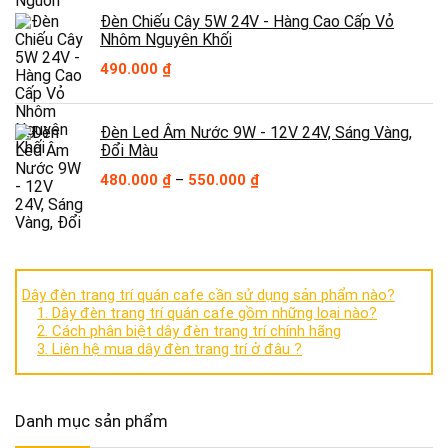
1.480.000 ₫.
là:
Đèn Chiếu Cây 5W 24V - Hàng Cao Cấp Vỏ
740.000 ₫.
Nhôm Nguyên Khối
490.000
₫
Đèn Led Âm Nước 9W - 12V 24V, Sáng Vàng,
Đổi Màu
Khoảng
480.000
₫
–
550.000
₫
giá:
từ
480.000 ₫
đến
550.000 ₫
Dây đèn trang trí quán cafe cần sử dụng sản phẩm nào?
1. Dây đèn trang trí quán cafe gồm những loại nào?
2. Cách phân biệt dây đèn trang trí chính hãng
3. Liên hệ mua dây đèn trang trí ở đâu ?
Danh mục sản phẩm